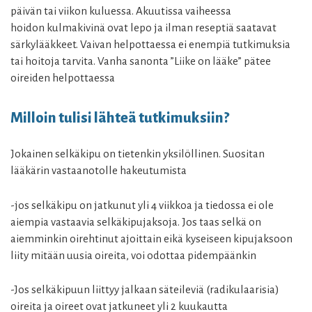
päivän tai viikon kuluessa. Akuutissa vaiheessa
hoidon kulmakivinä ovat lepo ja ilman reseptiä saatavat
särkylääkkeet. Vaivan helpottaessa ei enempiä tutkimuksia
tai hoitoja tarvita. Vanha sanonta ”Liike on lääke” pätee
oireiden helpottaessa
Milloin tulisi lähteä tutkimuksiin?
Jokainen selkäkipu on tietenkin yksilöllinen. Suositan
lääkärin vastaanotolle hakeutumista
-jos selkäkipu on jatkunut yli 4 viikkoa ja tiedossa ei ole
aiempia vastaavia selkäkipujaksoja. Jos taas selkä on
aiemminkin oirehtinut ajoittain eikä kyseiseen kipujaksoon
liity mitään uusia oireita, voi odottaa pidempäänkin
-Jos selkäkipuun liittyy jalkaan säteileviä (radikulaarisia)
oireita ja oireet ovat jatkuneet yli 2 kuukautta