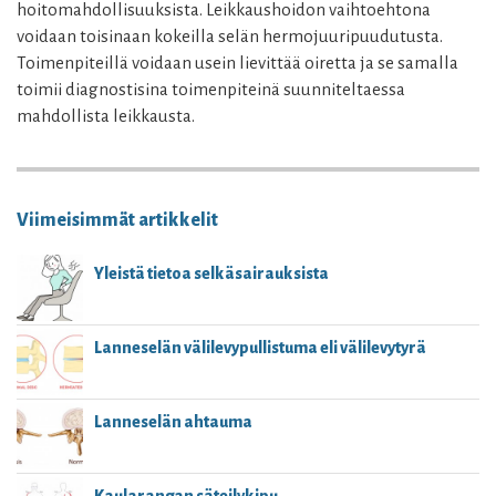
hoitomahdollisuuksista. Leikkaushoidon vaihtoehtona
voidaan toisinaan kokeilla selän hermojuuripuudutusta.
Toimenpiteillä voidaan usein lievittää oiretta ja se samalla
toimii diagnostisina toimenpiteinä suunniteltaessa
mahdollista leikkausta.
Viimeisimmät artikkelit
Yleistä tietoa selkäsairauksista
Lanneselän välilevypullistuma eli välilevytyrä
Lanneselän ahtauma