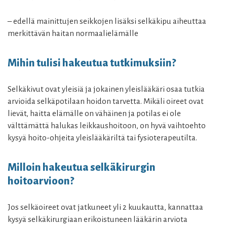
– edellä mainittujen seikkojen lisäksi selkäkipu aiheuttaa
merkittävän haitan normaalielämälle
Mihin tulisi hakeutua tutkimuksiin?
Selkäkivut ovat yleisiä ja jokainen yleislääkäri osaa tutkia
arvioida selkäpotilaan hoidon tarvetta. Mikäli oireet ovat
lievät, haitta elämälle on vähäinen ja potilas ei ole
välttämättä halukas leikkaushoitoon, on hyvä vaihtoehto
kysyä hoito-ohjeita yleislääkäriltä tai fysioterapeutilta.
Milloin hakeutua selkäkirurgin
hoitoarvioon?
Jos selkäoireet ovat jatkuneet yli 2 kuukautta, kannattaa
kysyä selkäkirurgiaan erikoistuneen lääkärin arviota